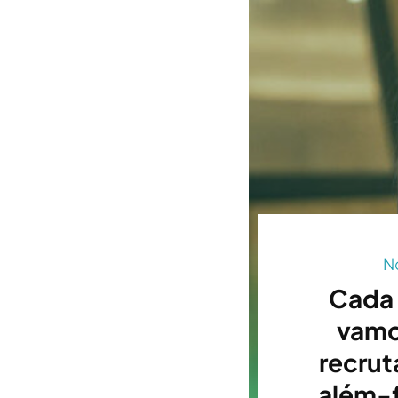
N
Cada 
vamo
recrut
além-f