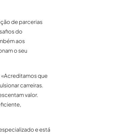
ção de parcerias
safios do
também aos
ionam o seu
a: «Acreditamos que
sionar carreiras.
rescentam valor.
iciente,
especializado e está