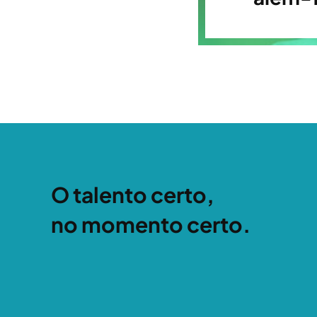
O talento certo,
no momento certo.