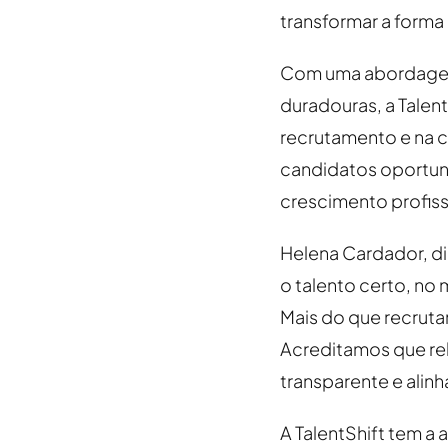
transformar a forma 
Com uma abordagem 
duradouras, a Talen
recrutamento e na 
candidatos oportun
crescimento profiss
Helena Cardador, di
o talento certo, no
Mais do que recruta
Acreditamos que re
transparente e alin
A TalentShift tem a