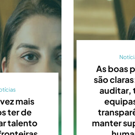
Notíci
As boas p
são claras
auditar, 
otícias
vez mais
equipas
s ter de
transpar
ar talento
manter su
ronteiras
huma