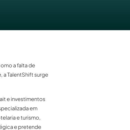
como a falta de
 a TalentShift surge
it e investimentos
specializada em
elaria e turismo,
tégica e pretende