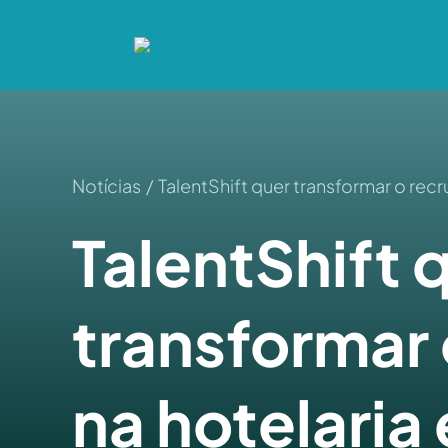
Skip
to
content
Notícias
TalentShift quer transformar o rec
TalentShift 
transformar
na hotelaria