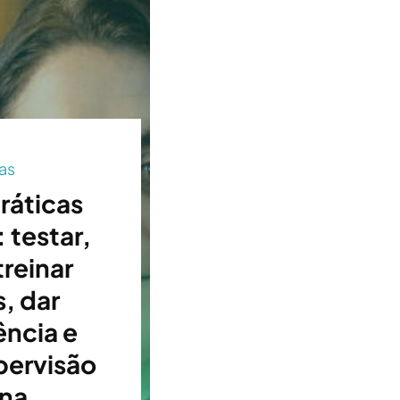
as
ráticas
: testar,
treinar
, dar
ência e
pervisão
na.